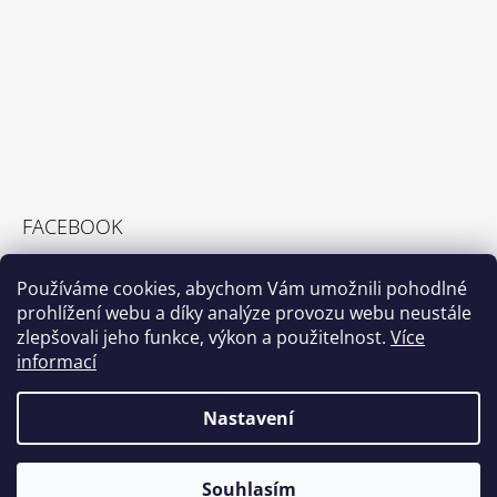
FACEBOOK
Používáme cookies, abychom Vám umožnili pohodlné
prohlížení webu a díky analýze provozu webu neustále
zlepšovali jeho funkce, výkon a použitelnost.
Více
PŘIJÍMÁME ONLINE PLATBY
informací
Nastavení
Souhlasím
© 2026 WELLATRIO. Všechna práva vyhrazena.
Vytvořil Shoptet