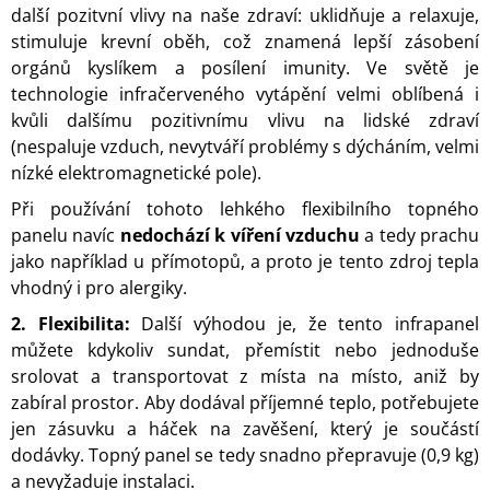
další pozitvní vlivy na naše zdraví: uklidňuje a relaxuje,
A
stimuluje krevní oběh, což znamená lepší zásobení
J
orgánů kyslíkem a posílení imunity. Ve světě je
Í
technologie infračerveného vytápění velmi oblíbená i
T
kvůli dalšímu pozitivnímu vlivu na lidské zdraví
?
(nespaluje vzduch, nevytváří problémy s dýcháním, velmi
nízké elektromagnetické pole).
Při používání tohoto lehkého flexibilního topného
panelu navíc
nedochází k víření vzduchu
a tedy prachu
HLEDAT
jako například u přímotopů, a proto je tento zdroj tepla
vhodný i pro alergiky.
2. Flexibilita:
Další výhodou je, že tento infrapanel
D
můžete kdykoliv sundat, přemístit nebo jednoduše
O
srolovat a transportovat z místa na místo, aniž by
P
zabíral prostor. Aby dodával příjemné teplo, potřebujete
O
R
jen zásuvku a háček na zavěšení, který je součástí
U
dodávky. Topný panel se tedy snadno přepravuje (0,9 kg)
Č
a nevyžaduje instalaci.
U