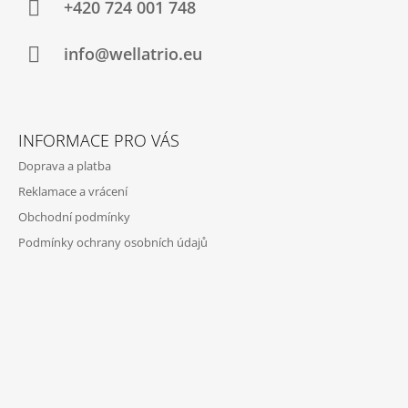
A
+420 724 001 748
T
Í
info@wellatrio.eu
INFORMACE PRO VÁS
Doprava a platba
Reklamace a vrácení
Obchodní podmínky
Podmínky ochrany osobních údajů