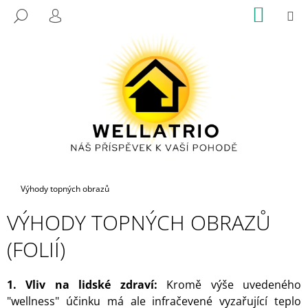
K
Přejít
NÁKUP
M
HLEDAT
na
KOŠÍK
O
PŘIHLÁŠENÍ
ZPĚT
ZPĚT
obsah
Š
Í
C
K
O
P
O
T
Ř
E
Domů
Výhody topných obrazů
B
U
VÝHODY TOPNÝCH OBRAZŮ
J
(FOLIÍ)
E
T
1. Vliv na lidské zdraví:
Kromě výše uvedeného
E
"wellness" účinku má ale infračevené vyzařující teplo
N