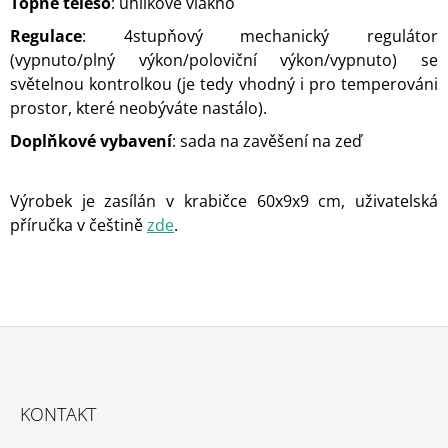
Topné těleso
: uhlíkové vlákno
Regulace
: 4stupňový mechanický regulátor
(vypnuto/plný výkon/poloviční výkon/vypnuto) se
světelnou kontrolkou (je tedy vhodný i pro temperováni
prostor, které neobýváte nastálo).
Doplňkové vybavení
: sada na zavěšení na zeď
Výrobek je zasílán v krabičce 60x9x9 cm, uživatelská
příručka v češtině
zde
.
Z
Á
KONTAKT
P