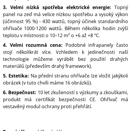
J
3. Velmi nízká spotřeba elektrické energie:
Topný
E
panel na zeď má velice nízkou spotřebu a vysoký výkon
M
(účinnost 95 %) - 430 wattů, topný účinek standardního
E
ohřívače 1000-1200 wattů. Během několika hodin zvýší
VODOPÁD
teplotu v místnosti o 10–12 m² o +6 až +8 ºC.
2
4. Velmi rozumná cena:
Podobné infrapanely často
178
stojí několikrát více. Vzhledem k jedinečnosti naší
Kč
technologie můžeme vyrábět bez použití drahých
materiálů (především drahý framework).
5. Estetika:
Na přední stranu ohřívače lze vložit jakýkoli
obrázek (v tuto chvíli máme 16 obrázků).
6. Bezpečnost:
10 let zkušeností s výzkumy a zkouškami,
produkt má certifikát bezpečnosti CE. Ohřívač má
vestavěný modul ochrany proti přehřátí.