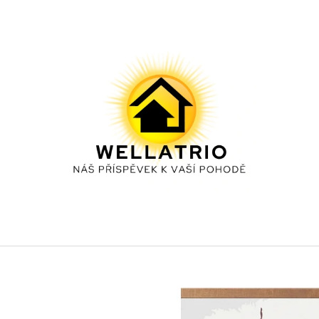
CO POTŘEBUJETE NAJÍT?
HLEDAT
DOPORUČUJEME
VÁNOCE
KOŤÁTKO