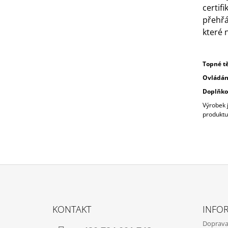
certif
přehřá
které 
Topné t
Ovládán
Doplňko
Výrobek j
produktu
Z
Á
KONTAKT
INFO
P
Doprava