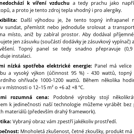
edochází k víření vzduchu
a tedy prachu jako napří
opů, a proto je tento zdroj tepla vhodný i pro alergiky.
xibilita:
Další výhodou je, že tento topný infrapanel 
iv sundat, přemístit nebo jednoduše srolovat a transpor
na místo, aniž by zabíral prostor. Aby dodával příjemné
ujete jen zásuvku (součástí dodávky je zásuvkový vypínač) 
věšení. Topný panel se tedy snadno přepravuje (0,9
duje instalaci.
lmi nízká spotřeba elektrické energie:
Panel má velice
ebu a vysoký výkon (účinnost 95 %) - 430 wattů, topný 
ardního ohřívače 1000-1200 wattů. Během několika hodin
u v místnosti o 12–15 m² o +6 až +8 ºC.
elmi rozumná cena:
Podobné výrobky stojí několikrát
em k jedinečnosti naší technologie můžeme vyrábět bez 
h materiálů (především drahý framework).
etika:
Vybraný obraz vám zpestří jakékoliv prostředí.
zpečnost:
Mnoholetá zkušenost, četné zkoušky, produkt má