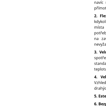
navíc
n
přímot
2. Fle
kdykol
místa 
potřeb
na za
nevyža
3. Ve
spotř
stand
teplot
4. V
Vzhled
drahýc
5. Est
6. Be