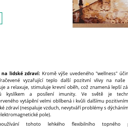
v na lidské zdraví:
Kromě výše uvedeného "wellness" úči
fračevené vyzařující teplo další pozitvní vlivy na naše 
uje a relaxuje, stimuluje krevní oběh, což znamená lepší z
ů kyslíkem a posílení imunity. Ve světě je techn
erveného vytápění velmi oblíbená i kvůli dalšímu pozitivním
ské zdraví (nespaluje vzduch, nevytváří problémy s dýcháním
elektromagnetické pole).
oužívání tohoto lehkého flexibilního topného 