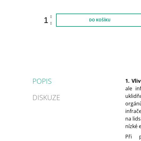
DO KOŠÍKU
POPIS
1. Vli
ale in
DISKUZE
uklidň
orgán
infrač
na lid
nízké 
Při p