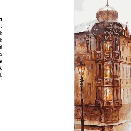
2 178 Kč
2 178 Kč
m
t
k
k
i
do
e
,
,