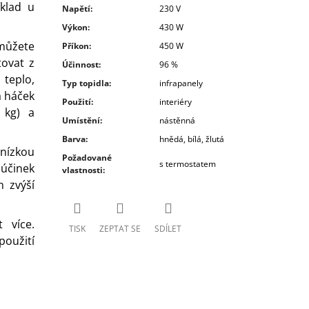
klad u
Napětí
:
230 V
Výkon
:
430 W
můžete
Příkon
:
450 W
tovat z
Účinnost
:
96 %
 teplo,
Typ topidla
:
infrapanely
a háček
Použití
:
interiéry
 kg) a
Umístění
:
nástěnná
Barva
:
hnědá, bílá, žlutá
 nízkou
Požadované
s termostatem
účinek
vlastnosti
:
 zvýší
 více.
TISK
ZEPTAT SE
SDÍLET
použití