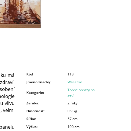
Kód
118
nku má
zdraví:
Jméno značky
:
Wellatrio
ásobení
Topné obrazy na
Kategorie
:
zeď
ologie
u vlivu
Záruka
:
2 roky
, velmi
Hmotnost
:
0.9 kg
Šířka
:
57 cm
panelu
Výška
:
100 cm