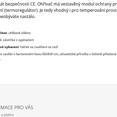
ikát bezpečnosti CE. Ohřívač má vestavěný modul ochrany pr
tí (termoregulátor). Je tedy vhodný i pro temperováni prost
neobýváte nastálo.
ěleso
: uhlíkové vlákno
í
: zástrčka s vypínačem
vé vybavení
: háček na zavěšení na zeď
e zasílán v kartonovém boxu 60x9x9 cm, uživatelská příručka v češtině přiložena
.
RMACE PRO VÁS
 a platba