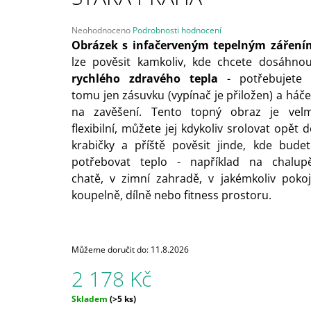
2 178 Kč
Průměrné
Neohodnoceno
Podrobnosti hodnocení
hodnocení
Obrázek s infačerveným tepelným záření
produktu
lze pověsit kamkoliv, kde chcete dosáhnou
je
rychlého zdravého tepla
- potřebujete 
0,0
z
tomu jen zásuvku (vypínač je přiložen) a háče
5
na zavěšení. Tento topný obraz je velm
hvězdiček.
flexibilní, můžete jej kdykoliv srolovat opět 
krabičky a příště pověsit jinde, kde budet
potřebovat teplo - například na chalupě
chatě, v zimní zahradě, v jakémkoliv pokoji
koupelně, dílně nebo fitness prostoru.
Můžeme doručit do:
11.8.2026
2 178 Kč
Měrná
Skladem
(>5 ks)
cena: