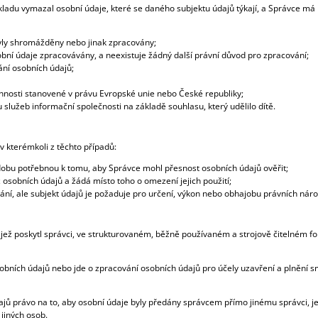
kladu vymazal osobní údaje, které se daného subjektu údajů týkají, a Správce m
 byly shromážděny nebo jinak zpracovány;
obní údaje zpracovávány, a neexistuje žádný další právní důvod pro zpracování;
ání osobních údajů;
innosti stanovené v právu Evropské unie nebo České republiky;
 služeb informační společnosti na základě souhlasu, který udělilo dítě.
v kterémkoli z těchto případů:
 dobu potřebnou k tomu, aby Správce mohl přesnost osobních údajů ověřit;
 osobních údajů a žádá místo toho o omezení jejich použití;
ání, ale subjekt údajů je požaduje pro určení, výkon nebo obhajobu právních nár
, jež poskytl správci, ve strukturovaném, běžně používaném a strojově čitelném f
obních údajů nebo jde o zpracování osobních údajů pro účely uzavření a plnění 
jů právo na to, aby osobní údaje byly předány správcem přímo jinému správci, je-
jiných osob.