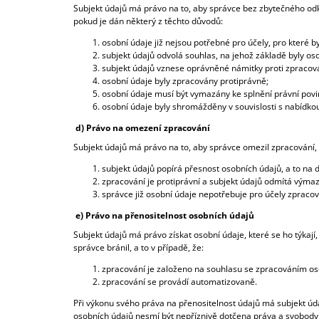
Subjekt údajů má právo na to, aby správce bez zbytečného od
pokud je dán některý z těchto důvodů:
osobní údaje již nejsou potřebné pro účely, pro které
subjekt údajů odvolá souhlas, na jehož základě byly os
subjekt údajů vznese oprávněné námitky proti zpracov
osobní údaje byly zpracovány protiprávně;
osobní údaje musí být vymazány ke splnění právní pov
osobní údaje byly shromážděny v souvislosti s nabídkou
d) Právo na omezení zpracování
Subjekt údajů má právo na to, aby správce omezil zpracování, 
subjekt údajů popírá přesnost osobních údajů, a to na
zpracování je protiprávní a subjekt údajů odmítá výmaz
správce již osobní údaje nepotřebuje pro účely zpracov
e) Právo na přenositelnost osobních údajů
Subjekt údajů má právo získat osobní údaje, které se ho týkají
správce bránil, a to v případě, že:
zpracování je založeno na souhlasu se zpracováním os
zpracování se provádí automatizovaně.
Při výkonu svého práva na přenositelnost údajů má subjekt úda
osobních údajů nesmí být nepříznivě dotčena práva a svobody 