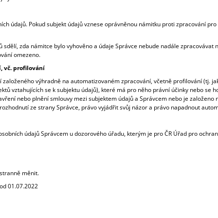
ích údajů. Pokud subjekt údajů vznese oprávněnou námitku proti zpracování pro 
 sdělí, zda námitce bylo vyhověno a údaje Správce nebude nadále zpracovávat 
ování omezeno.
vč. profilování
založeného výhradně na automatizovaném zpracování, včetně profilování (tj. j
aspektů vztahujících se k subjektu údajů), které má pro něho právní účinky nebo
avření nebo plnění smlouvy mezi subjektem údajů a Správcem nebo je založeno n
rozhodnutí ze strany Správce, právo vyjádřit svůj názor a právo napadnout auto
 osobních údajů Správcem u dozorového úřadu, kterým je pro ČR Úřad pro ochran
stranně měnit.
 od 01.07.2022