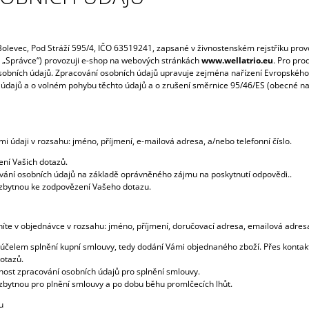
2 178 Kč
2 178 Kč
 Bolevec, Pod Stráží 595/4, IČO 63519241, zapsané v živnostenském rejstříku pr
n „Správce“) provozuji e-shop na webových stránkách
www.wellatrio.eu
. Pro pro
obních údajů. Zpracování osobních údajů upravuje zejména nařízení Evropského
 údajů a o volném pohybu těchto údajů a o zrušení směrnice 95/46/ES (obecné na
i údaji v rozsahu: jméno, příjmení, e-mailová adresa, a/nebo telefonní číslo.
ení Vašich dotazů.
vání osobních údajů na základě oprávněného zájmu na poskytnutí odpovědi..
zbytnou ke zodpovězení Vašeho dotazu.
níte v objednávce v rozsahu: jméno, příjmení, doručovací adresa, emailová adresa,
 účelem splnění kupní smlouvy, tedy dodání Vámi objednaného zboží. Přes kontak
otazů.
nost zpracování osobních údajů pro splnění smlouvy.
bytnou pro plnění smlouvy a po dobu běhu promlčecích lhůt.
u