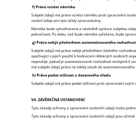
f) Právo vznést námitku
Subjekt údajů má právo vznést námitku proti zpracování osobn
osobní údaje pro tyto účely zpracovávány.
Námitka bude vyhodnocena a následně správce subjektu údajů
pokračovat. Po dobu, než bude námitka vyřešena, bude zprac
g) Právo nebýt předmětem automatizovaného rozhodnutí, 
Subjekt údajů má právo nebýt předmětem žádného rozhodnutí 
spočívající v jejich použití k hodnocení některých osobních 
nepoužije, pokud je automatizované rozhodnutí nezbytné k uz
má subjekt údajů právo na lidský zásah do automatizovaného 
h) Právo podat stížnost u dozorového úřadu
Subjekt údajů má právo podat stížnost proti zpracování svých
VII. ZÁVĚREČNÁ USTANOVENÍ
Tyto zásady ochrany a zpracování osobních údajů mohu jedno
Tyto zásady ochrany a zpracování osobních údajů jsou účinné