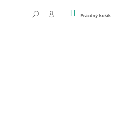
NÁKUPNÍ
HLEDAT
KOŠÍK
Prázdný košík
PŘIHLÁŠENÍ
Následující