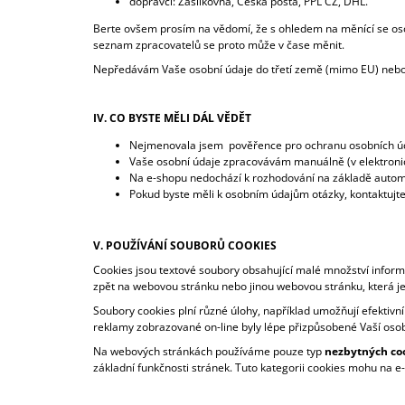
dopravci: Zásilkovna, Česká pošta, PPL CZ, DHL.
Berte ovšem prosím na vědomí, že s ohledem na měnící se os
seznam zpracovatelů se proto může v čase měnit.
Nepředávám Vaše osobní údaje do třetí země (mimo EU) nebo
IV. CO BYSTE MĚLI DÁL VĚDĚT
Nejmenovala jsem pověřence pro ochranu osobních ú
Vaše osobní údaje zpracovávám manuálně (v elektroni
Na e-shopu nedochází k rozhodování na základě automa
Pokud byste měli k osobním údajům otázky, kontaktujt
V. POUŽÍVÁNÍ SOUBORŮ COOKIES
Cookies jsou textové soubory obsahující malé množství informa
zpět na webovou stránku nebo jinou webovou stránku, která j
Soubory cookies plní různé úlohy, například umožňují efektivn
reklamy zobrazované on-line byly lépe přizpůsobené Vaší os
Na webových stránkách používáme pouze typ
nezbytných co
základní funkčnosti stránek. Tuto kategorii cookies mohu na e