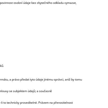
á povinnost osobní údaje bez zbytečného odkladu vymazat,
oků.
ormátu, a právo předat tyto údaje jinému správci, aniž by tomu
smlouvy se subjektem údajů; a současně
li to technicky proveditelné. Právem na přenositelnost