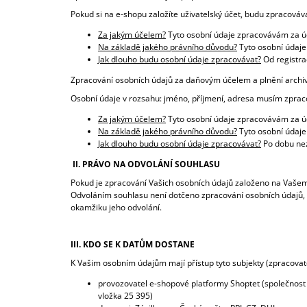
Pokud si na e-shopu založíte uživatelský účet, budu zpracováva
Za jakým účelem?
Tyto osobní údaje zpracovávám za ú
Na základě jakého právního důvodu?
Tyto osobní údaje
Jak dlouho budu osobní údaje zpracovávat?
Od registra
Zpracování osobních údajů za daňovým účelem a plnění archiv
Osobní údaje v rozsahu: jméno, příjmení, adresa musím zpraco
Za jakým účelem?
Tyto osobní údaje zpracovávám za úč
Na základě jakého právního důvodu?
Tyto osobní údaje
Jak dlouho budu osobní údaje zpracovávat?
Po dobu nezb
II. PRÁVO NA ODVOLÁNÍ SOUHLASU
Pokud je zpracování Vašich osobních údajů založeno na Vašem 
Odvoláním souhlasu není dotčeno zpracování osobních údajů, kt
okamžiku jeho odvolání.
III. KDO SE K DATŮM DOSTANE
K Vašim osobním údajům mají přístup tyto subjekty (zpracovate
provozovatel e-shopové platformy Shoptet (společnost 
vložka 25 395)