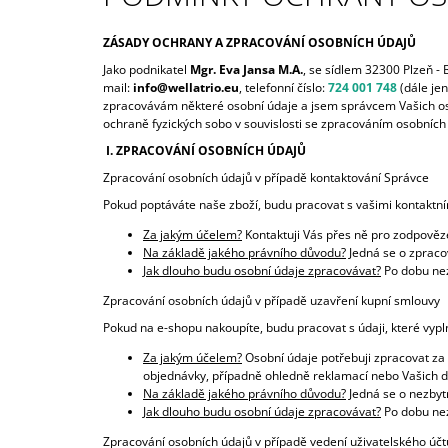
2 178 Kč
ZÁSADY OCHRANY A ZPRACOVÁNÍ OSOBNÍCH ÚDAJŮ
Jako podnikatel
Mgr. Eva Jansa M.A.
, se sídlem 32300 Plzeň -
mail:
info@wellatrio.eu
, telefonní číslo:
724 001 748
(dále je
zpracovávám některé osobní údaje a jsem správcem Vašich os
ochraně fyzických sobo v souvislosti se zpracováním osobních
I. ZPRACOVÁNÍ OSOBNÍCH ÚDAJŮ
Zpracování osobních údajů v případě kontaktování Správce
Pokud poptáváte naše zboží, budu pracovat s vašimi kontaktním
Za jakým účelem?
Kontaktuji Vás přes ně pro zodpověz
Na základě jakého právního důvodu?
Jedná se o zpraco
Jak dlouho budu osobní údaje zpracovávat?
Po dobu ne
Zpracování osobních údajů v případě uzavření kupní smlouvy
Pokud na e-shopu nakoupíte, budu pracovat s údaji, které vypl
Za jakým účelem?
Osobní údaje potřebuji zpracovat za
objednávky, případně ohledně reklamací nebo Vašich d
Na základě jakého právního důvodu?
Jedná se o nezbyt
Jak dlouho budu osobní údaje zpracovávat?
Po dobu nez
Zpracování osobních údajů v případě vedení uživatelského účt