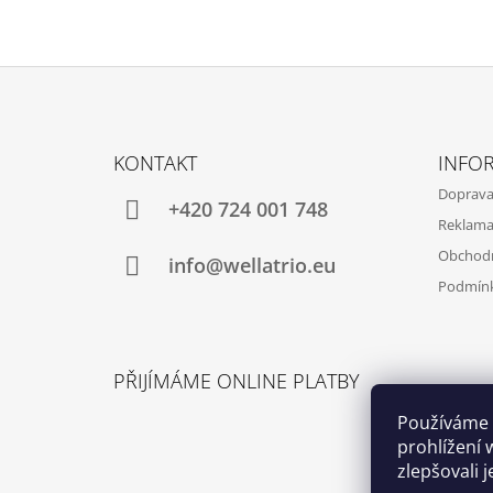
Z
Á
KONTAKT
INFO
P
Doprava
A
+420 724 001 748
Reklama
T
Obchod
Í
info@wellatrio.eu
Podmínk
PŘIJÍMÁME ONLINE PLATBY
Používáme 
prohlížení 
zlepšovali 