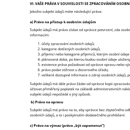
VI. VAŠE PRÁVA V SOUVISLOSTI SE ZPRACOVÁNÍM OSOBN
Jakožto subjekt údajů máte následující práva:
a) Právo na přístup k osobním údajům
Subjekt údajů má právo získat od správce potvrzení, zda osobn
informacím:
účely zpracování osobních údajů;
kategorie dotčených osobních údajů;
příjemci nebo kategorie příjemců, kterým osobní údaje
plánovaná doba, po kterou budou osobní údaje uloženy, n
existence práva požadovat od správce opravu nebo vým
právo podat stížnost u dozorového úřadu;
veškeré dostupné informace o zdroji osobních údajů, p
Subjekt údajů má dále právo žádat od správce kopii zpracováv
účtovat přiměřený poplatek na základě administrativních nákla
subjekt údajů nepožádá o jiný způsob.
b) Právo na opravu
Subjekt údajů má právo na to, aby správce bez zbytečného odk
osobních údajů, a to i poskytnutím dodatečného prohlášení.
c) Právo na výmaz (právo „být zapomenut“)