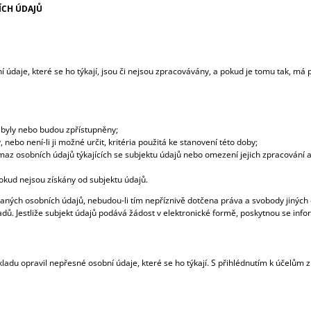
ÍCH ÚDAJŮ
í údaje, které se ho týkají, jsou či nejsou zpracovávány, a pokud je tomu tak, má
 byly nebo budou zpřístupněny;
ebo není-li ji možné určit, kritéria použitá ke stanovení této doby;
az osobních údajů týkajících se subjektu údajů nebo omezení jejich zpracování 
okud nejsou získány od subjektu údajů.
aných osobních údajů, nebudou-li tím nepříznivě dotčena práva a svobody jiných 
dů. Jestliže subjekt údajů podává žádost v elektronické formě, poskytnou se inf
ladu opravil nepřesné osobní údaje, které se ho týkají. S přihlédnutím k účelům