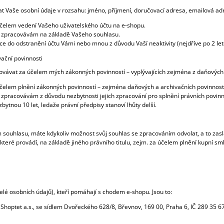
t Vaše osobní údaje v rozsahu: jméno, příjmení, doručovací adresa, emailová adre
čelem vedení Vašeho uživatelského účtu na e-shopu.
 zpracovávám na základě Vašeho souhlasu.
ce do odstranění účtu Vámi nebo mnou z důvodu Vaší neaktivity (nejdříve po 2 let
ační povinnosti
vávat za účelem mých zákonných povinností – vyplývajících zejména z daňových p
elem plnění zákonných povinností – zejména daňových a archivačních povinnost
 zpracovávám z důvodu nezbytnosti jejich zpracování pro splnění právních povinn
ytnou 10 let, ledaže právní předpisy stanoví lhůty delší.
souhlasu, máte kdykoliv možnost svůj souhlas se zpracováním odvolat, a to zasl
eré provádí, na základě jiného právního titulu, zejm. za účelem plnění kupní sm
lé osobních údajů), kteří pomáhají s chodem e-shopu. Jsou to:
Shoptet a.s., se sídlem Dvořeckého 628/8, Břevnov, 169 00, Praha 6, IČ 289 35 6