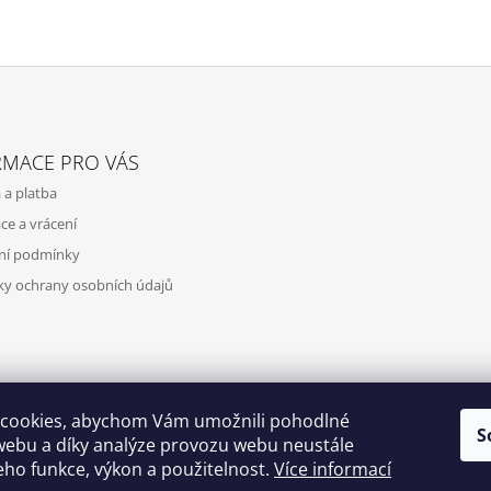
RMACE PRO VÁS
 a platba
ce a vrácení
ní podmínky
y ochrany osobních údajů
cookies, abychom Vám umožnili pohodlné
S
webu a díky analýze provozu webu neustále
jeho funkce, výkon a použitelnost.
Více informací