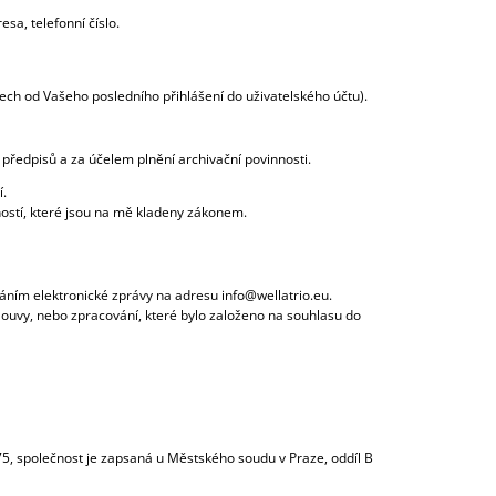
sa, telefonní číslo.
ech od Vašeho posledního přihlášení do uživatelského účtu).
ředpisů a za účelem plnění archivační povinnosti.
í.
ostí, které jsou na mě kladeny zákonem.
áním elektronické zprávy na adresu info@wellatrio.eu.
louvy, nebo zpracování, které bylo založeno na souhlasu do
75, společnost je zapsaná u Městského soudu v Praze, oddíl B