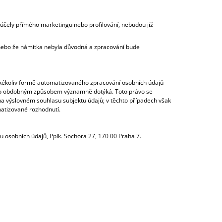
účely přímého marketingu nebo profilování, nebudou již
nebo že námitka nebyla důvodná a zpracování bude
akékoliv formě automatizovaného zpracování osobních údajů
 se ho obdobným způsobem významně dotýká. Toto právo se
a výslovném souhlasu subjektu údajů; v těchto případech však
matizované rozhodnutí.
u osobních údajů, Pplk. Sochora 27, 170 00 Praha 7.