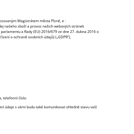
ovozovaným Magistrátem města Plzně, e -
dej našeho zboží a provoz našich webových stránek
 parlamentu a Rady (EU) 2016/679 ze dne 27. dubna 2016 o
řízení o ochraně osobních údajů) („GDPR“),
 telefonní číslo.
tní údaje s vámi budu také komunikovat ohledně stavu vaší