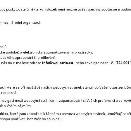
oby poskytovatelů některých služeb není možné uvést všechny současné a budouc
 mezinárodní organizaci.
dajů.
cké podobě) a elektronicky automatizovanými prostředky.
tického zpracování či profilování.
e nás na e-mailové adrese
info@wellatrio.eu
nebo zavolejte na tel. č. :
724 001
cí, které se při návštěvě našich webových stránek stahují do Vašeho zařízení. So
e rozpozná.
í navigaci mezi webovými stránkami, zapamatování si Vašich preferencí a celkově z
obě a Vaším zájmům.
okies
, které jsou zapotřebí k řádnému provozu webových stránek, umožňují napřík
-shopu používat i bez Vašeho souhlasu.