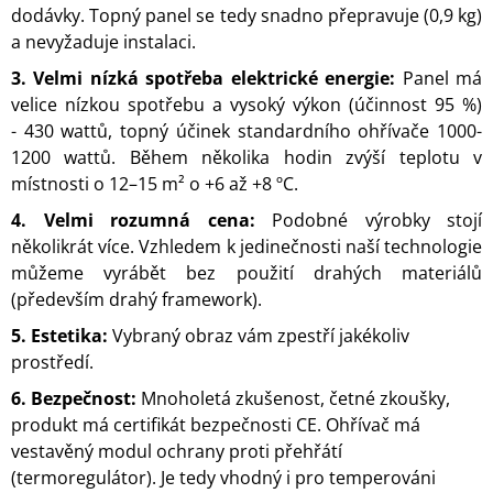
dodávky. Topný panel se tedy snadno přepravuje (0,9 kg)
a nevyžaduje instalaci.
3. Velmi nízká spotřeba elektrické energie:
Panel má
velice nízkou spotřebu a vysoký výkon (účinnost 95 %)
- 430 wattů, topný účinek standardního ohřívače 1000-
1200 wattů. Během několika hodin zvýší teplotu v
místnosti o 12–15 m² o +6 až +8 ºC.
4. Velmi rozumná cena:
Podobné výrobky stojí
několikrát více. Vzhledem k jedinečnosti naší technologie
můžeme vyrábět bez použití drahých materiálů
(především drahý framework).
5. Estetika:
Vybraný obraz vám zpestří jakékoliv
prostředí.
6. Bezpečnost:
Mnoholetá zkušenost, četné zkoušky,
produkt má certifikát bezpečnosti CE. Ohřívač má
vestavěný modul ochrany proti přehřátí
(termoregulátor). Je tedy vhodný i pro temperováni