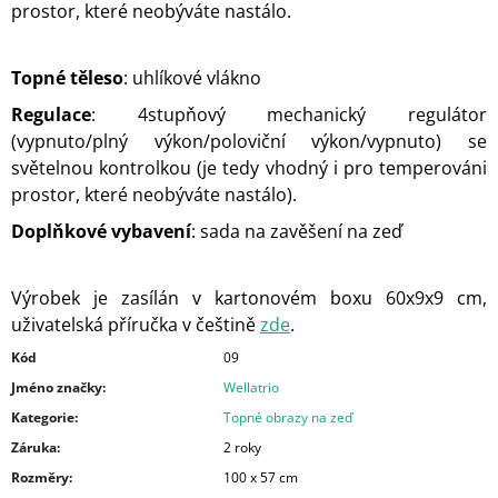
prostor, které neobýváte nastálo.
Topné těleso
: uhlíkové vlákno
Regulace
: 4stupňový mechanický regulátor
(vypnuto/plný výkon/poloviční výkon/vypnuto) se
světelnou kontrolkou (je tedy vhodný i pro temperováni
prostor, které neobýváte nastálo).
Doplňkové vybavení
: sada na zavěšení na zeď
Výrobek je zasílán v kartonovém boxu 60x9x9 cm,
uživatelská příručka v češtině
zde
.
Kód
09
Jméno značky
:
Wellatrio
Kategorie
:
Topné obrazy na zeď
Záruka
:
2 roky
Rozměry
:
100 x 57 cm