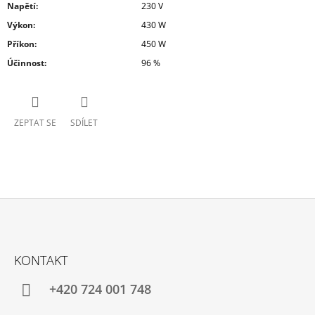
Napětí
:
230 V
Výkon
:
430 W
Příkon
:
450 W
Účinnost
:
96 %
ZEPTAT SE
SDÍLET
Z
Á
KONTAKT
P
A
+420 724 001 748
T