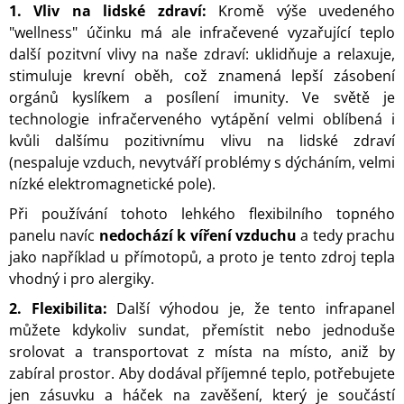
1. Vliv na lidské zdraví:
Kromě výše uvedeného
"wellness" účinku má ale infračevené vyzařující teplo
další pozitvní vlivy na naše zdraví: uklidňuje a relaxuje,
stimuluje krevní oběh, což znamená lepší zásobení
orgánů kyslíkem a posílení imunity. Ve světě je
technologie infračerveného vytápění velmi oblíbená i
kvůli dalšímu pozitivnímu vlivu na lidské zdraví
(nespaluje vzduch, nevytváří problémy s dýcháním, velmi
nízké elektromagnetické pole).
Při používání tohoto lehkého flexibilního topného
panelu navíc
nedochází k víření vzduchu
a tedy prachu
jako například u přímotopů, a proto je tento zdroj tepla
vhodný i pro alergiky.
2. Flexibilita:
Další výhodou je, že tento infrapanel
můžete kdykoliv sundat, přemístit nebo jednoduše
srolovat a transportovat z místa na místo, aniž by
zabíral prostor. Aby dodával příjemné teplo, potřebujete
jen zásuvku a háček na zavěšení, který je součástí