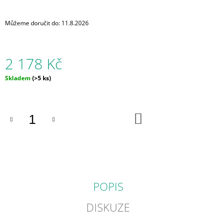
J
E
Můžeme doručit do:
11.8.2026
M
E
2 178 Kč
STARÁ
PRAHA
Měrná
Skladem
(>5 ks)
2
cena:
178
Kč
DO
KOŠÍKU
POPIS
DISKUZE