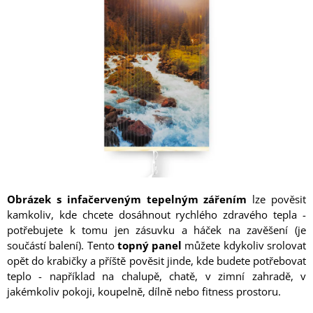
z
A
5
J
hvězdiček.
Í
T
?
HLEDAT
Obrázek s infačerveným tepelným zářením
lze pověsit
kamkoliv, kde chcete dosáhnout rychlého zdravého tepla -
D
potřebujete k tomu jen zásuvku a háček na zavěšení (je
O
P
součástí balení). Tento
topný panel
můžete kdykoliv srolovat
O
opět do krabičky a příště pověsit jinde, kde budete potřebovat
R
teplo - například na chalupě, chatě, v zimní zahradě, v
U
jakémkoliv pokoji, koupelně, dílně nebo fitness prostoru.
Č
U