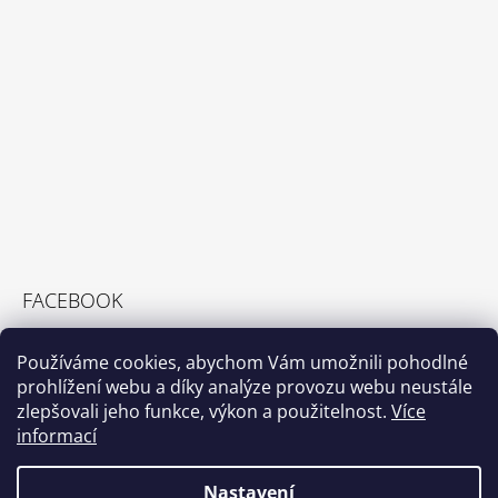
FACEBOOK
Používáme cookies, abychom Vám umožnili pohodlné
prohlížení webu a díky analýze provozu webu neustále
zlepšovali jeho funkce, výkon a použitelnost.
Více
PŘIJÍMÁME ONLINE PLATBY
informací
Nastavení