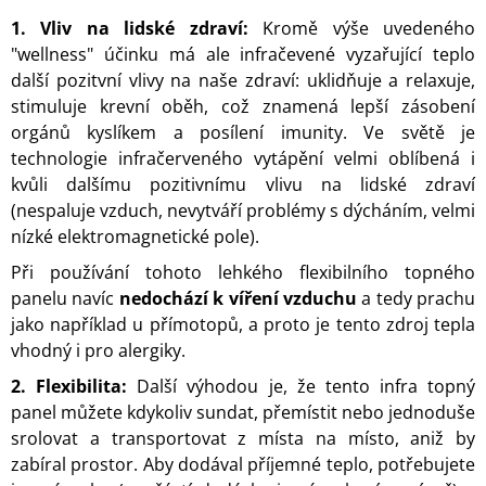
1. Vliv na lidské zdraví:
Kromě výše uvedeného
"wellness" účinku má ale infračevené vyzařující teplo
další pozitvní vlivy na naše zdraví: uklidňuje a relaxuje,
stimuluje krevní oběh, což znamená lepší zásobení
orgánů kyslíkem a posílení imunity. Ve světě je
technologie infračerveného vytápění velmi oblíbená i
kvůli dalšímu pozitivnímu vlivu na lidské zdraví
(nespaluje vzduch, nevytváří problémy s dýcháním, velmi
nízké elektromagnetické pole).
Při používání tohoto lehkého flexibilního topného
panelu navíc
nedochází k víření vzduchu
a tedy prachu
jako například u přímotopů, a proto je tento zdroj tepla
vhodný i pro alergiky.
2. Flexibilita:
Další výhodou je, že tento infra topný
panel můžete kdykoliv sundat, přemístit nebo jednoduše
srolovat a transportovat z místa na místo, aniž by
zabíral prostor. Aby dodával příjemné teplo, potřebujete