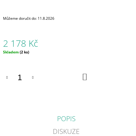
J
E
M
Můžeme doručit do:
11.8.2026
E
SLUNEČNICE
2 178 Kč
2
178
Měrná
Skladem
(2 ks)
Kč
cena:
DO
KOŠÍKU
POPIS
DISKUZE