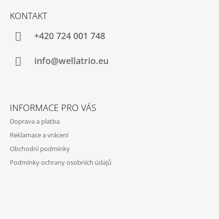
Á
KONTAKT
P
A
+420 724 001 748
T
Í
info@wellatrio.eu
INFORMACE PRO VÁS
Doprava a platba
Reklamace a vrácení
Obchodní podmínky
Podmínky ochrany osobních údajů