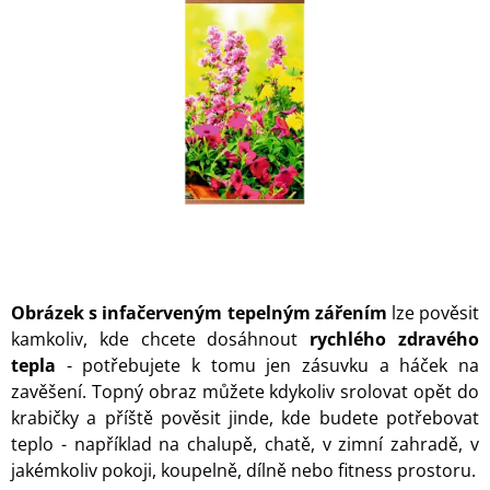
z
A
5
J
hvězdiček.
Í
T
?
HLEDAT
Obrázek s infačerveným tepelným zářením
lze pověsit
kamkoliv, kde chcete dosáhnout
rychlého zdravého
D
O
tepla
- potřebujete k tomu jen zásuvku a háček na
P
zavěšení. Topný obraz můžete kdykoliv srolovat opět do
O
krabičky a příště pověsit jinde, kde budete potřebovat
R
teplo - například na chalupě, chatě, v zimní zahradě, v
U
Č
jakémkoliv pokoji, koupelně, dílně nebo fitness prostoru.
U