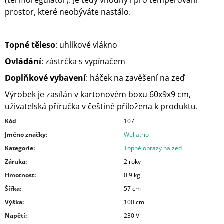
(termoregulátor). Je tedy vhodný i pro temperováni
prostor, které neobýváte nastálo.
Topné těleso
: uhlíkové vlákno
Ovládání
: zástrčka s vypínačem
Doplňkové vybavení
: háček na zavěšení na zeď
Výrobek je zasílán v kartonovém boxu 60x9x9 cm,
uživatelská příručka v češtině přiložena k produktu.
Kód
107
Jméno značky
:
Wellatrio
Kategorie
:
Topné obrazy na zeď
Záruka
:
2 roky
Hmotnost
:
0.9 kg
Šířka
:
57 cm
Výška
:
100 cm
Napětí
:
230 V