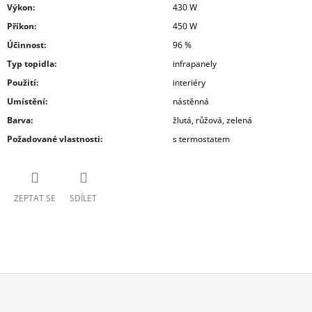
Výkon
:
430 W
Příkon
:
450 W
Účinnost
:
96 %
Typ topidla
:
infrapanely
Použití
:
interiéry
Umístění
:
nástěnná
Barva
:
žlutá, růžová, zelená
Požadované vlastnosti
:
s termostatem
ZEPTAT SE
SDÍLET
Z