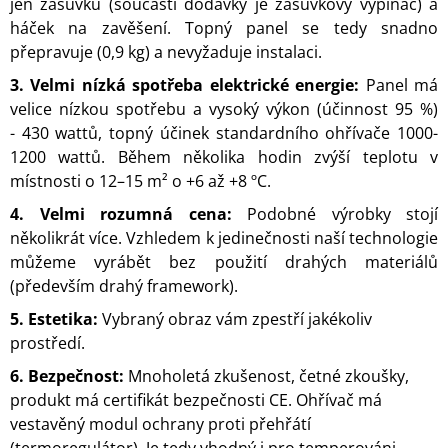
jen zásuvku (součástí dodávky je zásuvkový vypínač) a
háček na zavěšení. Topný panel se tedy snadno
přepravuje (0,9 kg) a nevyžaduje instalaci.
3. Velmi nízká spotřeba elektrické energie:
Panel má
velice nízkou spotřebu a vysoký výkon (účinnost 95 %)
- 430 wattů, topný účinek standardního ohřívače 1000-
1200 wattů. Během několika hodin zvýší teplotu v
místnosti o 12–15 m² o +6 až +8 ºC.
4. Velmi rozumná cena:
Podobné výrobky stojí
několikrát více. Vzhledem k jedinečnosti naší technologie
můžeme vyrábět bez použití drahých materiálů
(především drahý framework).
5. Estetika:
Vybraný obraz vám zpestří jakékoliv
prostředí.
6. Bezpečnost:
Mnoholetá zkušenost, četné zkoušky,
produkt má certifikát bezpečnosti CE. Ohřívač má
vestavěný modul ochrany proti přehřátí